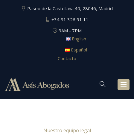
Paseo de la Castellana 40, 28046, Madrid
+34 91 326 91 11
9AM - 7PM
English
Español
Contacto
Toggl
naviga
Nuestro equipo legal